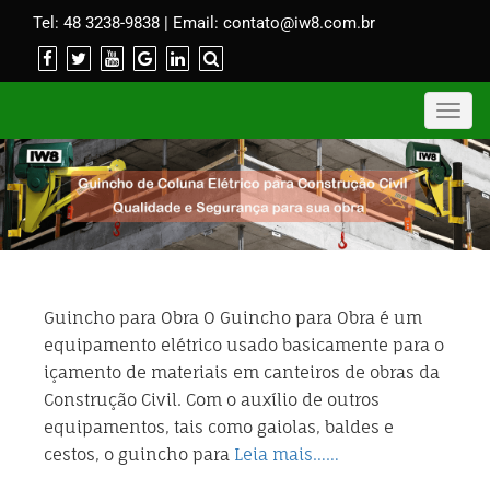
Tel:
48 3238-9838
| Email:
c
ontato@iw8.com.br
Toggl
navig
Guincho para Obra O Guincho para Obra é um
equipamento elétrico usado basicamente para o
içamento de materiais em canteiros de obras da
Construção Civil. Com o auxílio de outros
equipamentos, tais como gaiolas, baldes e
cestos, o guincho para
Leia mais……