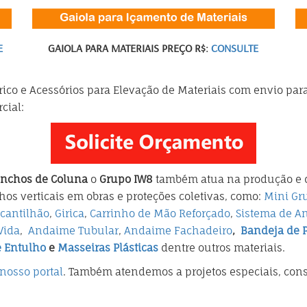
E
GAIOLA PARA MATERIAIS PREÇO R$:
CONSULTE
co e Acessórios para Elevação de Materiais com envio para 
cial:
nchos de Coluna
o
Grupo IW8
também atua na produção e d
lhos verticais em obras e proteções coletivas, como:
Mini Gr
cantilhão
,
Girica
,
Carrinho de Mão Reforçado
,
Sistema de A
Vida
,
Andaime Tubular
,
Andaime Fachadeiro
,
Bandeja de P
e Entulho
e
Masseiras Plásticas
dentre outros materiais.
nosso portal
. Também atendemos a projetos especiais, cons