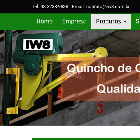
Tel:
48 3238-9838
| Email:
c
ontato@iw8.com.br
Home
Empresa
Produtos
S