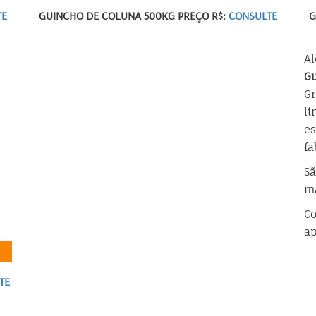
TE
GUINCHO DE COLUNA 500KG PREÇO R$:
CONSULTE
G
Al
Gu
Gr
li
es
fa
Sã
ma
Co
ap
TE